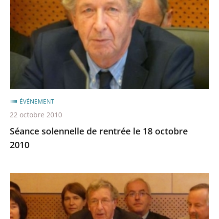
rentrée
le
18
octobre
2010
ÉVÉNEMENT
22 octobre 2010
Séance solennelle de rentrée le 18 octobre
2010
Séance
solennelle
de