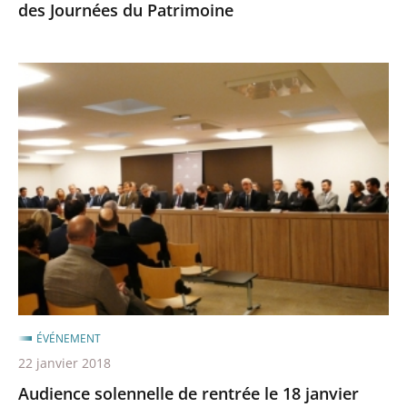
des Journées du Patrimoine
Audience
solennelle
de
rentrée
le
18
janvier
2018
ÉVÉNEMENT
22 janvier 2018
Audience solennelle de rentrée le 18 janvier