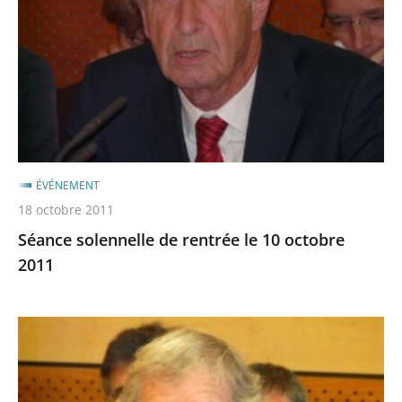
rentrée
après
avant
le
10
octobre
2011
ÉVÉNEMENT
18 octobre 2011
Séance solennelle de rentrée le 10 octobre
2011
Séance
solennelle
de