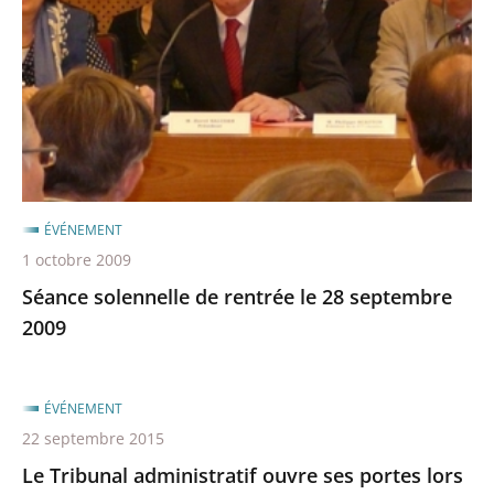
rentrée
le
28
septembre
2009
ÉVÉNEMENT
1 octobre 2009
Séance solennelle de rentrée le 28 septembre
2009
ÉVÉNEMENT
22 septembre 2015
Le Tribunal administratif ouvre ses portes lors