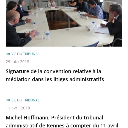
relative
à
la
médiation
dans
les
litiges
VIE DU TRIBUNAL
administratifs
29 juin 2018
Signature de la convention relative à la
médiation dans les litiges administratifs
VIE DU TRIBUNAL
11 avril 2018
Michel Hoffmann, Président du tribunal
administratif de Rennes à compter du 11 avril