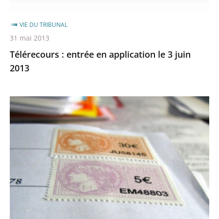
le
3
VIE DU TRIBUNAL
juin
31 mai 2013
2013
Télérecours : entrée en application le 3 juin
2013
Suppression
du
droit
de
timbre