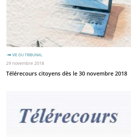
30
novembre
2018
VIE DU TRIBUNAL
29 novembre 2018
Télérecours citoyens dès le 30 novembre 2018
Télérecours
:
entrée
en
application