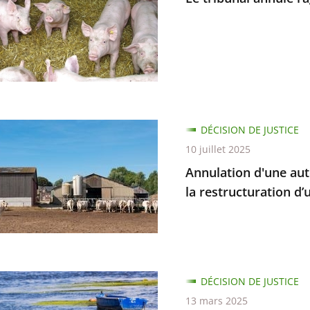
dissement
ion
DÉCISION DE JUSTICE
10 juillet 2025
tion
Annulation d'une au
nementale
la restructuration d’
e
uration
ance
DÉCISION DE JUSTICE
13 mars 2025