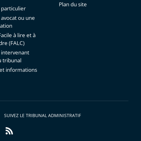
Plan du site
 particulier
n avocat ou une
ation
acile à lire et à
re (FALC)
n intervenant
 tribunal
et informations
s
SUIVEZ LE TRIBUNAL ADMINISTRATIF
Flux
RSS