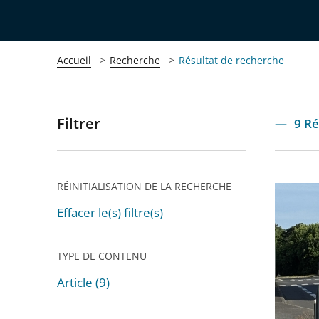
Accueil
Recherche
Résultat de recherche
Filtrer
Passer
9 Ré
les
filtres
pour
RÉINITIALISATION DE LA RECHERCHE
Règlem
arriver
locaux
Effacer le(s) filtre(s)
après
de
publicit
TYPE DE CONTENU
Article (9)
Passer