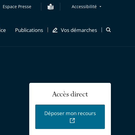
Espace Presse
Accessibilité
ice
Publications
Vos démarches
Ouvrir
la
modale
de
recherche
Accès direct
Déposer mon recours