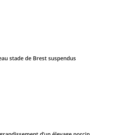
eau stade de Brest suspendus
’agrandissement d’un élevage porcin