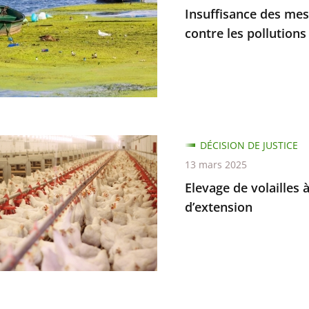
s
Insuffisance des mes
contre les pollutions
DÉCISION DE JUSTICE
13 mars 2025
Elevage de volailles 
ns
d’extension
e
ion