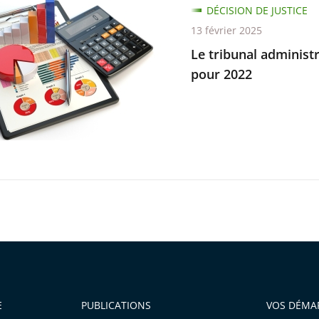
DÉCISION DE JUSTICE
13 février 2025
sion
ratif
Le tribunal administr
pour 2022
e
E
PUBLICATIONS
VOS DÉMA