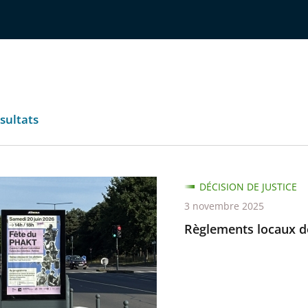
sultats
ents
DÉCISION DE JUSTICE
3 novembre 2025
Règlements locaux de
é