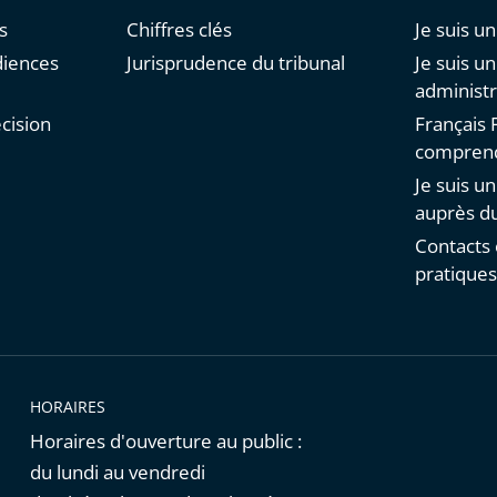
s
Chiffres clés
Je suis un
diences
Jurisprudence du tribunal
Je suis u
administr
cision
Français F
comprend
Je suis u
auprès du
Contacts 
pratique
HORAIRES
Horaires d'ouverture au public :
du lundi au vendredi