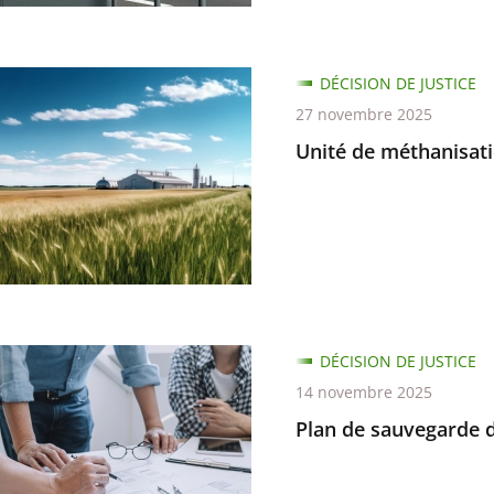
DÉCISION DE JUSTICE
27 novembre 2025
sation
Unité de méthanisat
nan
DÉCISION DE JUSTICE
14 novembre 2025
rde
Plan de sauvegarde d