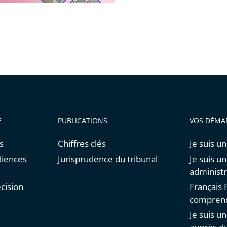
E
PUBLICATIONS
VOS DÉMA
s
Chiffres clés
Je suis un
diences
Jurisprudence du tribunal
Je suis u
administr
cision
Français F
comprend
Je suis u