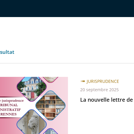
sultat
JURISPRUDENCE
e
20 septembre 2025
La nouvelle lettre d
udence