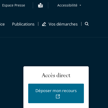
Espace Presse
Accessibilité
ice
Publications
Vos démarches
Ouvrir
la
modale
de
recherche
Accès direct
Déposer mon recours