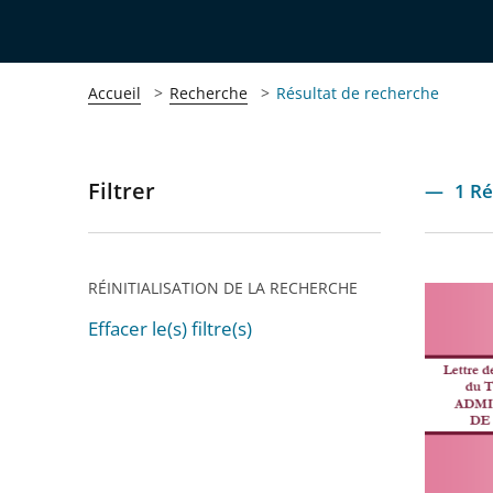
Accueil
Recherche
Résultat de recherche
Filtrer
Passer
1 Ré
les
filtres
pour
RÉINITIALISATION DE LA RECHERCHE
La
arriver
nouvell
Effacer le(s) filtre(s)
après
Passer
lettre
les
de
filtres
jurispr
pour
est
arriver
parue