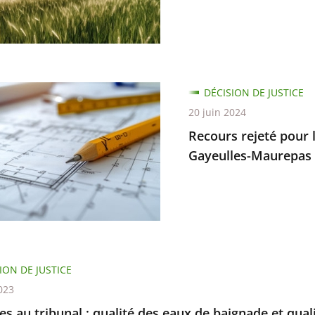
ent
ation
s
DÉCISION DE JUSTICE
20 juin 2024
Recours rejeté pour 
Gayeulles-Maurepas
ier
es-
ION DE JUSTICE
as
023
res au tribunal : qualité des eaux de baignade et qu