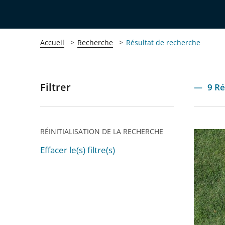
Accueil
Recherche
Résultat de recherche
Filtrer
Passer
9 Ré
les
filtres
pour
RÉINITIALISATION DE LA RECHERCHE
Subvent
arriver
versées
Effacer le(s) filtre(s)
après
Passer
aux
les
associat
filtres
sportiv
pour
rennais
arriver
: