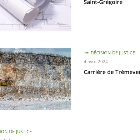
Saint-Grégoire
agement
é
e
e
DÉCISION DE JUSTICE
e
4 avril 2024
en
Carrière de Tréméven 
ion
ION DE JUSTICE