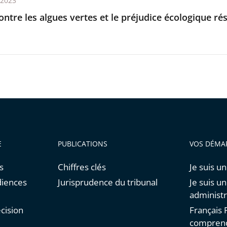
t 2023
ontre les algues vertes et le préjudice écologique ré
E
PUBLICATIONS
VOS DÉMA
s
Chiffres clés
Je suis un
diences
Jurisprudence du tribunal
Je suis u
administr
cision
Français F
comprend