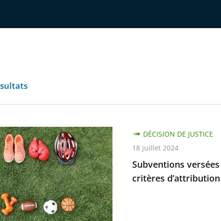
sultats
ions
DÉCISION DE JUSTICE
18 juillet 2024
Subventions versées 
ions
critères d’attribution
es
es