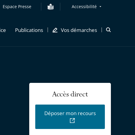
Espace Presse
Accessibilité
ice
Publications
Vos démarches
Ouvrir
la
modale
de
recherche
Accès direct
Déposer mon recours