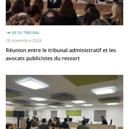
avocats
publicistes
du
ressort
VIE DU TRIBUNAL
18 novembre 2024
Réunion entre le tribunal administratif et les
avocats publicistes du ressort
Exercice
de
plaidoirie
au
tribunal
pour
des