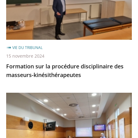
des
masseurs-
kinésithérapeutes
VIE DU TRIBUNAL
15 novembre 2024
Formation sur la procédure disciplinaire des
masseurs-kinésithérapeutes
Association
justice
administrative
alter
égale