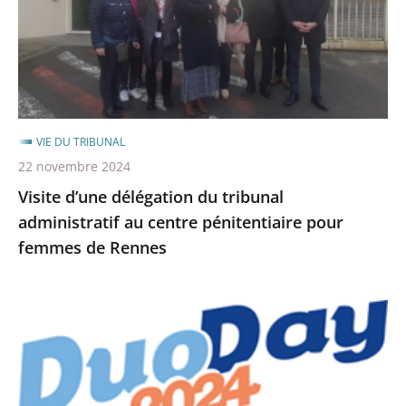
administratif
au
centre
pénitentiaire
pour
femmes
VIE DU TRIBUNAL
de
22 novembre 2024
Rennes
Visite d’une délégation du tribunal
administratif au centre pénitentiaire pour
femmes de Rennes
Jeudi
21
novembre
2024,