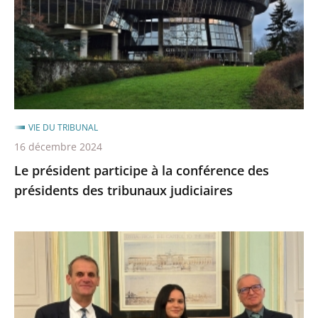
la
conférence
des
présidents
des
tribunaux
judiciaires
VIE DU TRIBUNAL
16 décembre 2024
Le président participe à la conférence des
présidents des tribunaux judiciaires
Une
élève
de
l'ENA