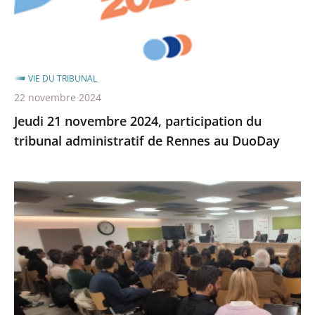
participation
du
tribunal
administratif
VIE DU TRIBUNAL
de
22 novembre 2024
Rennes
Jeudi 21 novembre 2024, participation du
au
tribunal administratif de Rennes au DuoDay
DuoDay
Des
étudiants
de
l'université
de
Rennes
2