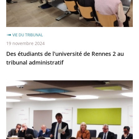
au
tribunal
administratif
VIE DU TRIBUNAL
19 novembre 2024
Des étudiants de l'université de Rennes 2 au
tribunal administratif
Réunion
entre
le
tribunal
administratif
et
les