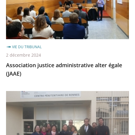
(JAAE)
VIE DU TRIBUNAL
2 décembre 2024
Association justice administrative alter égale
(JAAE)
Visite
d’une
délégation
du
tribunal