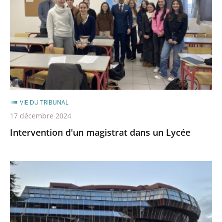
dans
après
avant
un
Lycée
VIE DU TRIBUNAL
17 décembre 2024
Intervention d'un magistrat dans un Lycée
Le
président
participe
à