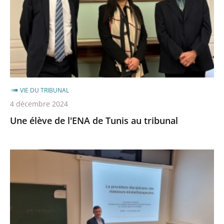
de
Tunis
au
tribunal
VIE DU TRIBUNAL
4 décembre 2024
Une élève de l'ENA de Tunis au tribunal
Formation
sur
la
procédure
disciplinaire