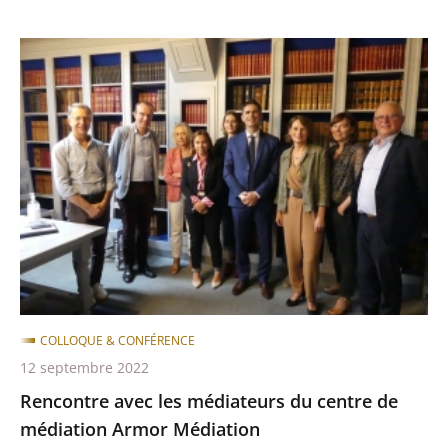
après
avant
Rencontre
avec
les
médiateurs
du
centre
de
médiation
Armor
Médiation
COLLOQUE & CONFÉRENCE
12 septembre 2022
Rencontre avec les médiateurs du centre de
médiation Armor Médiation