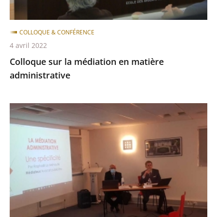
COLLOQUE & CONFÉRENCE
4 avril 2022
Colloque sur la médiation en matière
administrative
Conférence
-
débat
sur
la
médiation
le
6