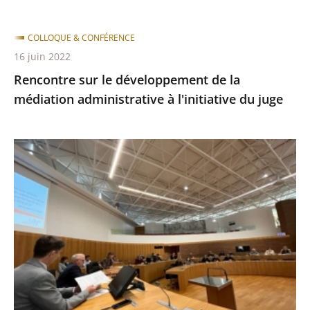
COLLOQUE & CONFÉRENCE
16 juin 2022
Rencontre sur le développement de la
médiation administrative à l'initiative du juge
Conférence-
débat
sur
la
médiation
le
jeudi
10
novembre