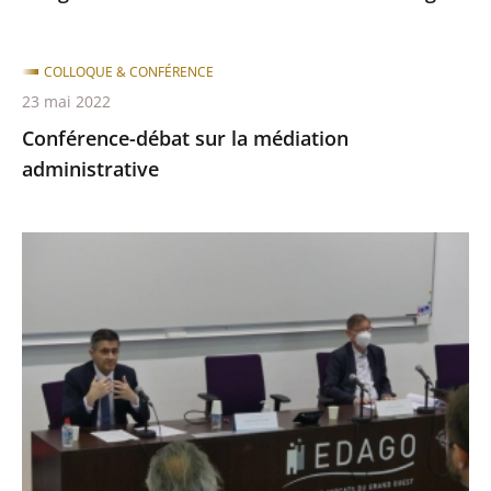
COLLOQUE & CONFÉRENCE
23 mai 2022
Conférence-débat sur la médiation
administrative
Colloque
sur
la
médiation
en
matière
administrative