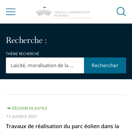
Ouvrir
Menu
la
modal
de
Recherche :
reche
THÈME RECHERCHÉ
Rechercher
Passer
Passer
les
les
filtres
filtres
DÉCISION DE JUSTICE
pour
pour
13 octobre 2021
arriver
arriver
Travaux de réalisation du parc éolien dans la