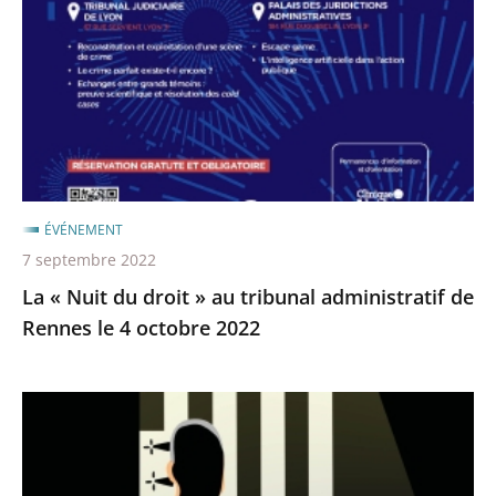
du
droit
»
au
tribunal
administratif
de
Rennes
ÉVÉNEMENT
le
7 septembre 2022
4
La « Nuit du droit » au tribunal administratif de
octobre
Rennes le 4 octobre 2022
2022
Retour
sur
la