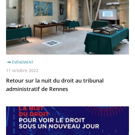
nuit
après
avant
du
droit
au
tribunal
administratif
de
Rennes
ÉVÉNEMENT
11 octobre 2022
Retour sur la nuit du droit au tribunal
administratif de Rennes
La
«
Nuit