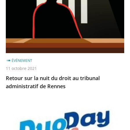
nuit
du
droit
au
tribunal
administratif
de
Rennes
ÉVÉNEMENT
11 octobre 2021
Retour sur la nuit du droit au tribunal
administratif de Rennes
Le
DuoDay
au