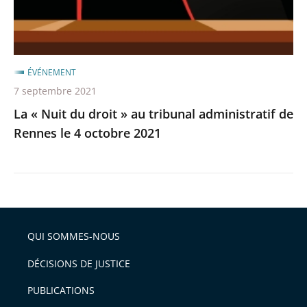
tribunal
administratif
de
Rennes
ÉVÉNEMENT
le
7 septembre 2021
4
La « Nuit du droit » au tribunal administratif de
octobre
Rennes le 4 octobre 2021
2021
QUI SOMMES-NOUS
DÉCISIONS DE JUSTICE
PUBLICATIONS