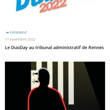
tribunal
administratif
de
Rennes
ÉVÉNEMENT
17 novembre 2022
Le DuoDay au tribunal administratif de Rennes
La
«
Nuit
du
droit
»
au