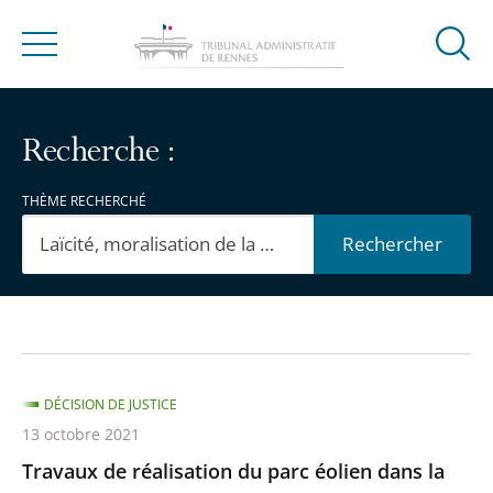
Ouvrir
Menu
la
modal
de
Recherche :
reche
THÈME RECHERCHÉ
Rechercher
Passer
Passer
les
les
filtres
filtres
DÉCISION DE JUSTICE
pour
pour
13 octobre 2021
arriver
arriver
Travaux de réalisation du parc éolien dans la