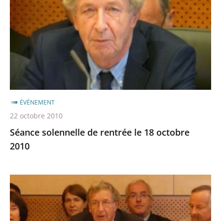
rentrée
le
18
octobre
2010
ÉVÉNEMENT
22 octobre 2010
Séance solennelle de rentrée le 18 octobre
2010
Séance
solennelle
de