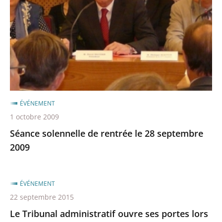
rentrée
le
28
septembre
2009
ÉVÉNEMENT
1 octobre 2009
Séance solennelle de rentrée le 28 septembre
2009
ÉVÉNEMENT
22 septembre 2015
Le Tribunal administratif ouvre ses portes lors