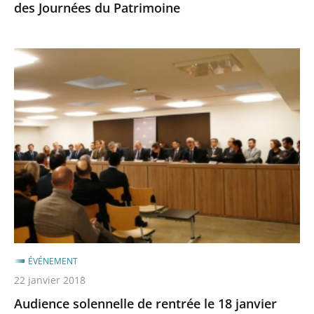
des Journées du Patrimoine
Audience
solennelle
de
rentrée
le
18
janvier
2018
ÉVÉNEMENT
22 janvier 2018
Audience solennelle de rentrée le 18 janvier