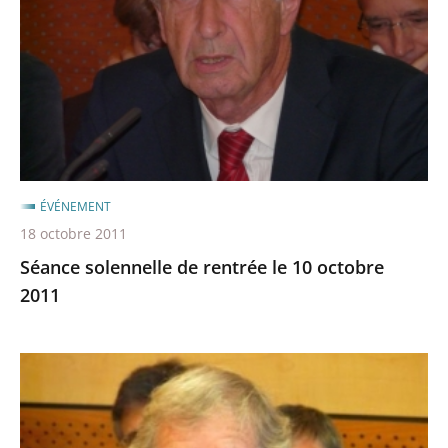
rentrée
après
avant
le
10
octobre
2011
ÉVÉNEMENT
18 octobre 2011
Séance solennelle de rentrée le 10 octobre
2011
Séance
solennelle
de