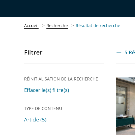
Accueil
Recherche
Résultat de recherche
Filtrer
Passer
5 Ré
les
filtres
pour
RÉINITIALISATION DE LA RECHERCHE
Retour
arriver
sur
Effacer le(s) filtre(s)
après
la
nuit
TYPE DE CONTENU
du
Article (5)
droit
Passer
au