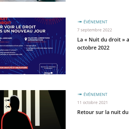
ratif
ÉVÉNEMENT
7 septembre 2022
La « Nuit du droit » 
octobre 2022
ratif
ÉVÉNEMENT
11 octobre 2021
Retour sur la nuit du