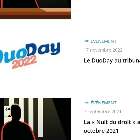
ratif
ÉVÉNEMENT
17 novembre 2022
Le DuoDay au tribuna
ratif
ÉVÉNEMENT
7 septembre 2021
La « Nuit du droit » 
octobre 2021