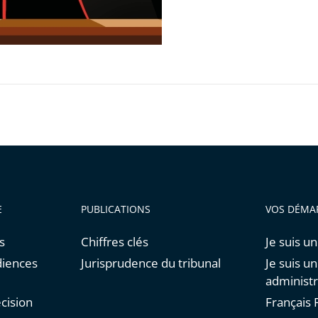
ratif
E
PUBLICATIONS
VOS DÉMA
s
Chiffres clés
Je suis un
diences
Jurisprudence du tribunal
Je suis u
administr
cision
Français F