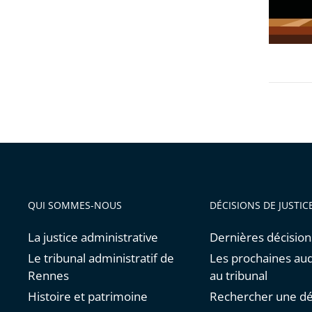
»
au
tribunal
administ
de
Rennes
le
4
octobre
2021
QUI SOMMES-NOUS
DÉCISIONS DE JUSTIC
La justice administrative
Dernières décision
Le tribunal administratif de
Les prochaines au
Rennes
au tribunal
Histoire et patrimoine
Rechercher une dé