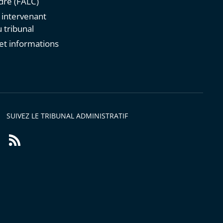
re (FALC)
n intervenant
 tribunal
et informations
s
SUIVEZ LE TRIBUNAL ADMINISTRATIF
Flux
RSS