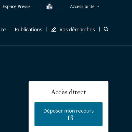
Espace Presse
Accessibilité
ice
Publications
Vos démarches
Ouvrir
la
modale
de
recherche
Accès direct
Déposer mon recours