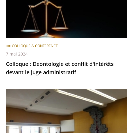
d'intérêts
devant
le
juge
administratif
COLLOQUE & CONFÉRENCE
7 mai 2024
Colloque : Déontologie et conflit d'intérêts
devant le juge administratif
10èmes
rencontres
régionales
du
réseau