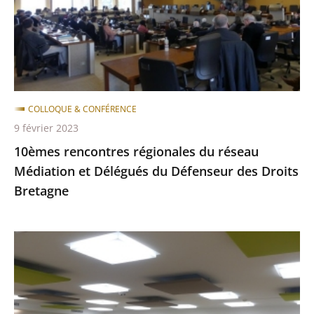
Médiation
et
Délégués
du
Défenseur
des
COLLOQUE & CONFÉRENCE
Droits
9 février 2023
Bretagne
10èmes rencontres régionales du réseau
Médiation et Délégués du Défenseur des Droits
Bretagne
Semaine
internationale
de
la