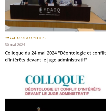
"Déontologie
et
conflit
d'intérêts
devant
le
COLLOQUE & CONFÉRENCE
juge
30 mai 2024
administratif"
Colloque du 24 mai 2024 "Déontologie et conflit
d'intérêts devant le juge administratif"
Colloque
:
Déontologie
et
conflit