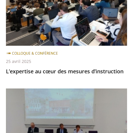
mesures
d’instruction
COLLOQUE & CONFÉRENCE
25 avril 2025
L’expertise au cœur des mesures d’instruction
Colloque
du
24
mai
2024