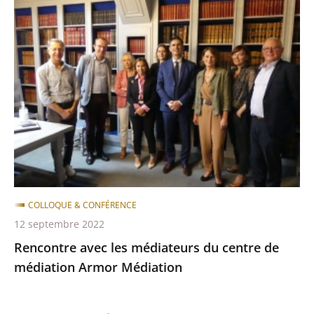
Rencontre
avec
les
médiateurs
du
centre
de
médiation
Armor
Médiation
COLLOQUE & CONFÉRENCE
12 septembre 2022
Rencontre avec les médiateurs du centre de
médiation Armor Médiation