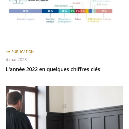
chiffres
clés
PUBLICATION
4 mai 2023
L'année 2022 en quelques chiffres clés
Découvrir
la
justice
administrative
: