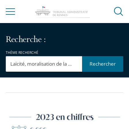
Ouvrir
Menu
la
modal
de
Recherche :
reche
THÈME RECHERCHÉ
Rechercher
Passer
Passer
les
les
L'année
filtres
filtres
2023
pour
pour
en
arriver
arriver