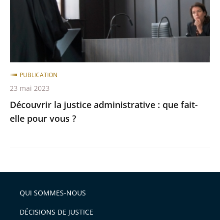
que
fait-
elle
pour
vous
?
PUBLICATION
23 mai 2023
Découvrir la justice administrative : que fait-
elle pour vous ?
QUI SOMMES-NOUS
DÉCISIONS DE JUSTICE