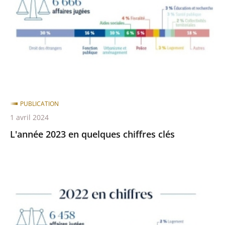
quelques
après
avant
chiffres
clés
PUBLICATION
1 avril 2024
L'année 2023 en quelques chiffres clés
L'année
2022
en
quelques