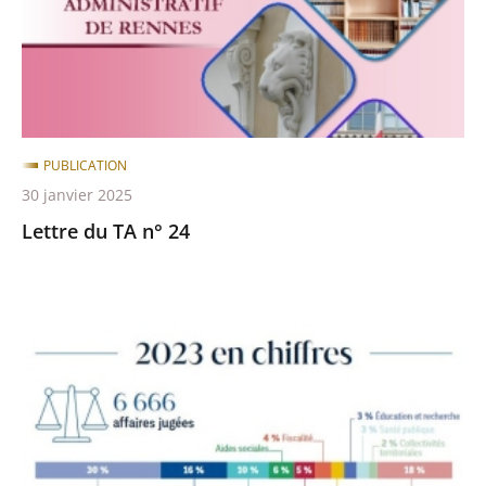
PUBLICATION
30 janvier 2025
Lettre du TA n° 24
L'année
2023
en
quelques
chiffres
clés