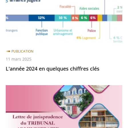
chiffres
clés
PUBLICATION
11 mars 2025
L'année 2024 en quelques chiffres clés
Lettre
du
TA
n°
24