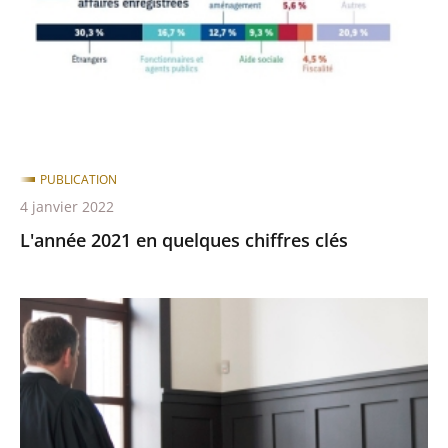
chiffres
clés
PUBLICATION
4 janvier 2022
L'année 2021 en quelques chiffres clés
Découvrir
la
justice
administrative
: