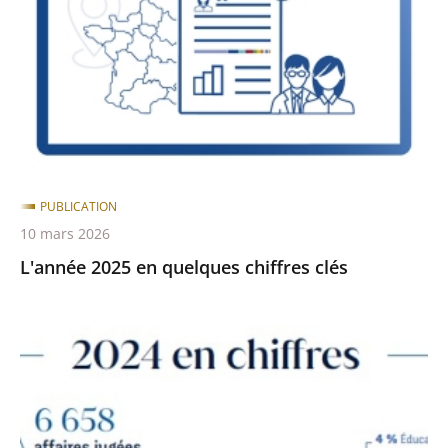
quelques
après
avant
chiffres
clés
PUBLICATION
10 mars 2026
L'année 2025 en quelques chiffres clés
L'année
2024
en
quelques