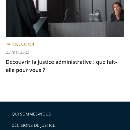
que
fait-
elle
pour
vous
?
PUBLICATION
23 mai 2023
Découvrir la justice administrative : que fait-
elle pour vous ?
QUI SOMMES-NOUS
DÉCISIONS DE JUSTICE