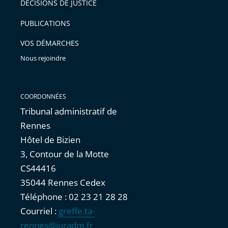
après
avant
DÉCISIONS DE JUSTICE
PUBLICATIONS
VOS DÉMARCHES
Nous rejoindre
COORDONNÉES
Tribunal administratif de
Rennes
Hôtel de Bizien
3, Contour de la Motte
CS44416
35044 Rennes Cedex
Téléphone : 02 23 21 28 28
Courriel :
greffe.ta-
rennes@juradm.fr