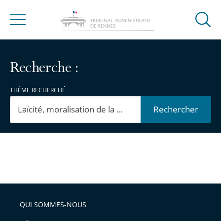
Ouvrir
Menu
la
modal
de
Recherche :
reche
THÈME RECHERCHÉ
Rechercher
Passer
Passer
les
les
filtres
filtres
pour
pour
QUI SOMMES-NOUS
arriver
arriver