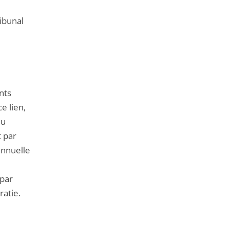
ibunal
nts
e lien,
du
t par
annuelle
 par
ratie.