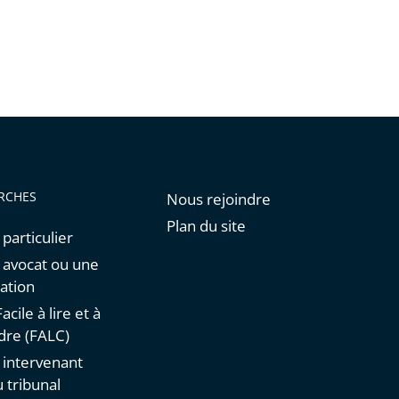
RCHES
Nous rejoindre
Plan du site
 particulier
n avocat ou une
ation
acile à lire et à
re (FALC)
n intervenant
 tribunal