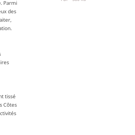
e. Parmi
Passer
ieux des
le
iter,
partage
ation.
de
l'article
pour
s
arriver
ires
avant
t tissé
es Côtes
ctivités