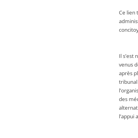
Ce lien
adminis
concito
Il s’est
venus dé
après pl
tribunal
l’organi
des méd
alternat
l’appui