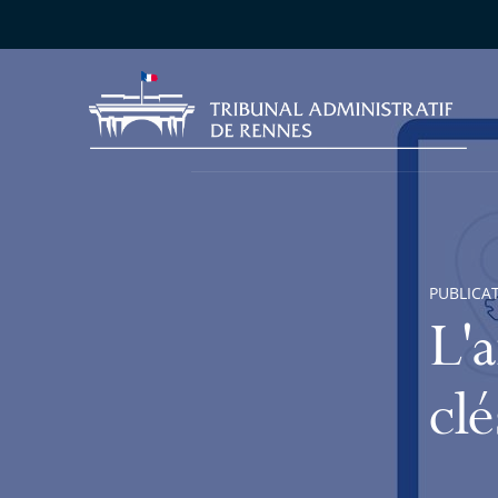
PUBLICA
L'
clé