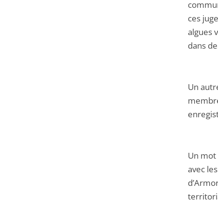
communa
ces juge
algues v
dans des
Un autre
membres 
enregis
Un mot d
avec les
d’Armor,
territor