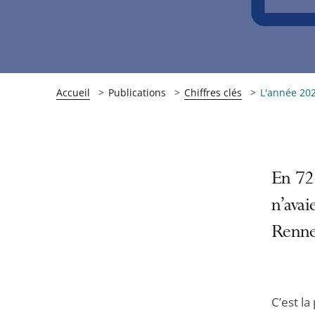
Accueil
Publications
Chiffres clés
L'année 202
Passer
Passer
En 72 
la
la
n’avai
navigation
navigation
Rennes
de
de
l'article
l'article
pour
pour
arriver
arriver
C’est la
après
avant