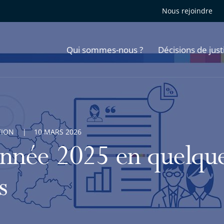
Nous rejoindre
Qui sommes-nous ?
Décisions de just
TION
10 MARS 2026
année 2025 en quelque
s