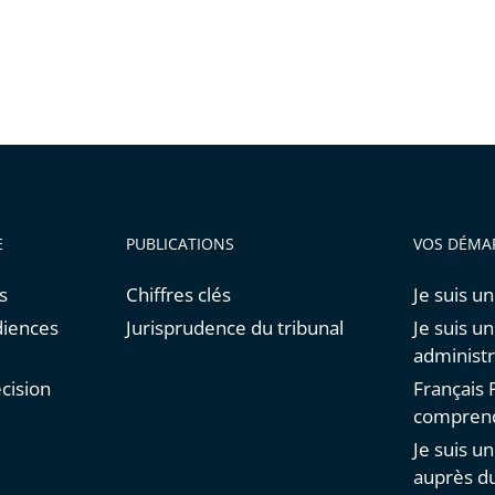
E
PUBLICATIONS
VOS DÉMA
s
Chiffres clés
Je suis un
diences
Jurisprudence du tribunal
Je suis u
administr
cision
Français F
comprend
Je suis u
auprès du