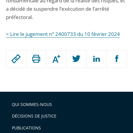
fondamentale au regard de la réalité des risques, et
a décidé de suspendre l’exécution de l’arrêté
préfectoral.
> Lire le jugement n° 2400733 du 10 février 2024
Passer
Augmenter
le
ou
réduire
partage
Passer
la
taille
de
le
de
la
l'article
partage
police
pour
de
arriver
QUI SOMMES-NOUS
l'article
après
pour
DÉCISIONS DE JUSTICE
arriver
PUBLICATIONS
avant