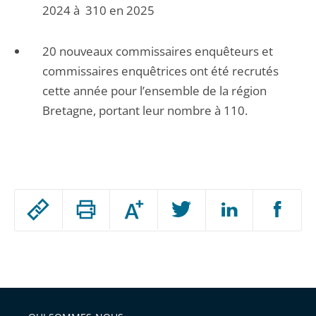
2024 à 310 en 2025
20 nouveaux commissaires enquêteurs et
commissaires enquêtrices ont été recrutés
cette année pour l’ensemble de la région
Bretagne, portant leur nombre à 110.
Passer
Augmenter
le
ou
réduire
partage
Passer
la
taille
de
le
de
la
l'article
partage
police
pour
de