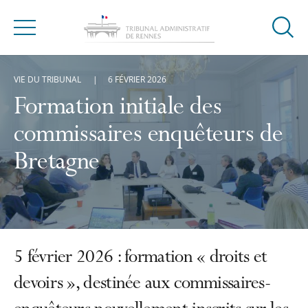
Ouvrir
Menu
la
modal
VIE DU TRIBUNAL
6 FÉVRIER 2026
de
reche
Formation initiale des
commissaires enquêteurs de
Bretagne
5 février 2026 : formation « droits et
devoirs », destinée aux commissaires-