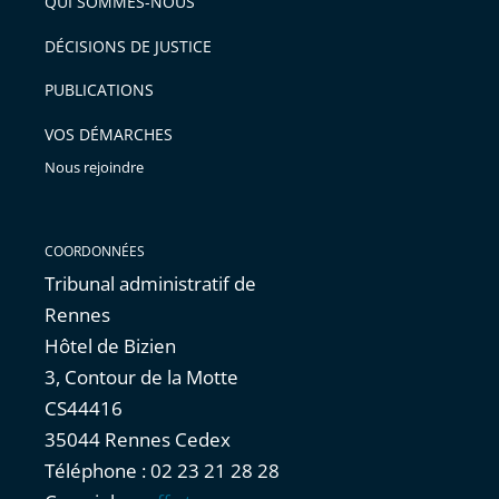
arriver
QUI SOMMES-NOUS
l'article
après
pour
DÉCISIONS DE JUSTICE
arriver
PUBLICATIONS
avant
VOS DÉMARCHES
Nous rejoindre
COORDONNÉES
Tribunal administratif de
Rennes
Hôtel de Bizien
3, Contour de la Motte
CS44416
35044 Rennes Cedex
Téléphone : 02 23 21 28 28