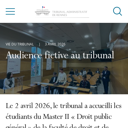
Ouvrir
Menu
la
modal
de
reche
VIE DU TRIBUNAL
3 AVRIL 2026
Audience fictive au tribunal
Le 2 avril 2026, le tribunal a accueilli les
étudiants du Master II « Droit public