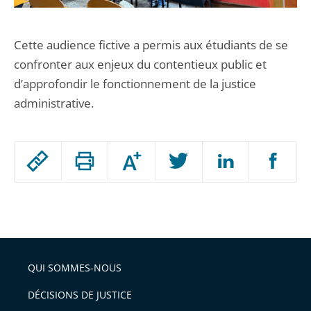
Cette audience fictive a permis aux étudiants de se
confronter aux enjeux du contentieux public et
d’approfondir le fonctionnement de la justice
administrative.
Passer
Augmenter
le
ou
réduire
partage
Passer
la
taille
de
le
de
la
l'article
partage
police
pour
de
arriver
QUI SOMMES-NOUS
l'article
après
pour
DÉCISIONS DE JUSTICE
arriver