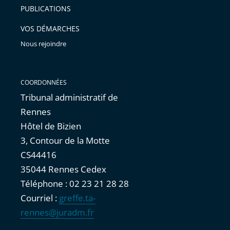
PUBLICATIONS
avant
VOS DÉMARCHES
Nous rejoindre
COORDONNÉES
Tribunal administratif de
Rennes
Hôtel de Bizien
3, Contour de la Motte
CS44416
35044 Rennes Cedex
Téléphone : 02 23 21 28 28
Courriel :
greffe.ta-
rennes@juradm.fr