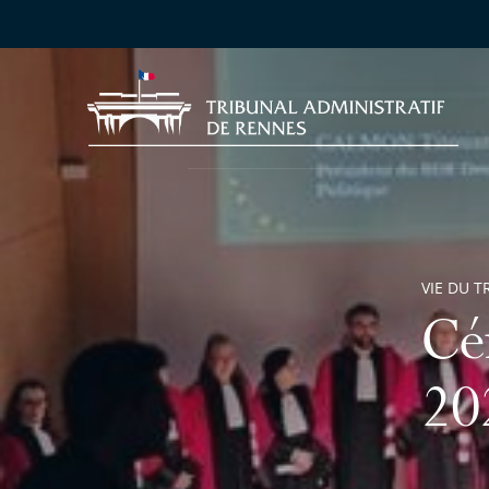
VIE DU T
Cé
20