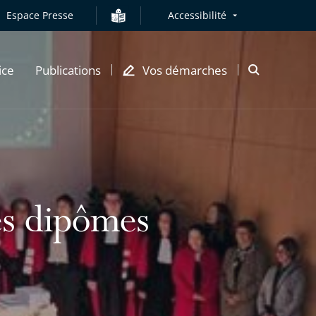
Espace Presse
Accessibilité
ice
Publications
Vos démarches
Ouvrir
la
modale
de
recherche
es dipômes