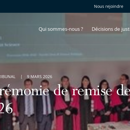
Nous rejoindre
Qui sommes-nous ?
Décisions de just
RIBUNAL
9 MARS 2026
rémonie de remise d
26