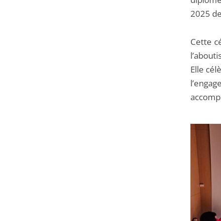
2025 de
Cette c
l’abouti
Elle cé
l’engag
accompa