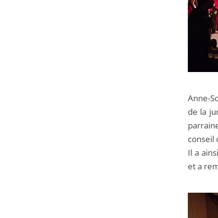
Anne-Sop
de la ju
parrain
conseil 
Il a ain
et a re