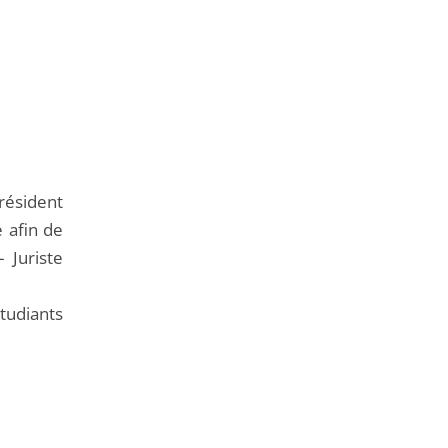
président
e afin de
 Juriste
étudiants