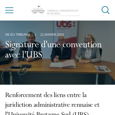
Ouvrir
Menu
la
modal
de
VIE DU TRIBUNAL
22 JANVIER 2026
reche
Signature d'une convention
avec l'UBS
Renforcement des liens entre la
juridiction administrative rennaise et