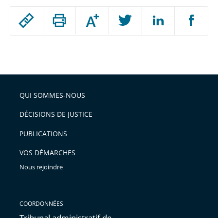
Passer
Augmenter
le
ou
réduire
partage
Passer
la
taille
de
le
de
la
l'article
partage
police
pour
de
arriver
QUI SOMMES-NOUS
l'article
après
pour
DÉCISIONS DE JUSTICE
arriver
PUBLICATIONS
avant
VOS DÉMARCHES
Nous rejoindre
COORDONNÉES
Tribunal administratif de