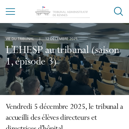
Ouvrir
Menu
la
modal
de
VIE DU TRIBUNAL
12 DÉCEMBRE 2025
reche
L’EHESP au tribunal (saison
1, épisode 3)
Vendredi 5 décembre 2025, le tribunal a
accueilli des élèves directeurs et