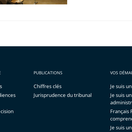
E
PUBLICATIONS
VOS DÉMA
s
Chiffres clés
Je suis un
diences
Jurisprudence du tribunal
Je suis u
administr
cision
Français F
comprend
Je suis u