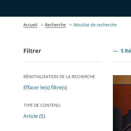
Accueil
Recherche
Résultat de recherche
Filtrer
Passer
5 Ré
les
filtres
pour
RÉINITIALISATION DE LA RECHERCHE
Séance
arriver
solenne
Effacer le(s) filtre(s)
après
de
rentrée
TYPE DE CONTENU
le
Article (5)
10
Passer
octobre