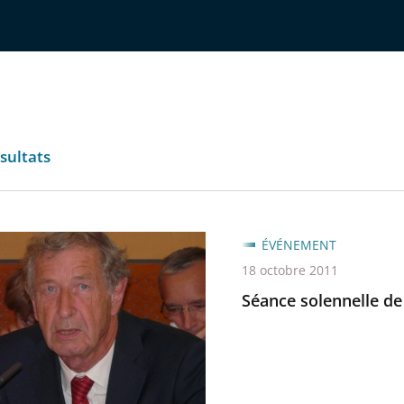
sultats
ÉVÉNEMENT
lle
18 octobre 2011
Séance solennelle de