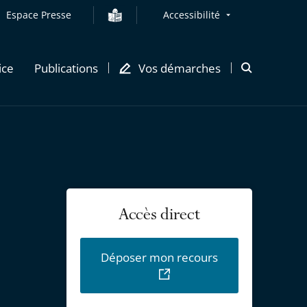
Espace Presse
Accessibilité
ice
Publications
Vos démarches
Ouvrir
la
modale
de
recherche
Accès direct
Déposer mon recours