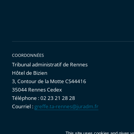
COORDONNÉES
Tribunal administratif de Rennes
Hôtel de Bizien
3, Contour de la Motte CS44416
35044 Rennes Cedex
Téléphone : 02 23 21 28 28
Courriel :
greffe.ta-rennes@juradm.fr
Accessibilité : partiellement conforme
|
Mentions légales
|
This site uses cookies and gives y