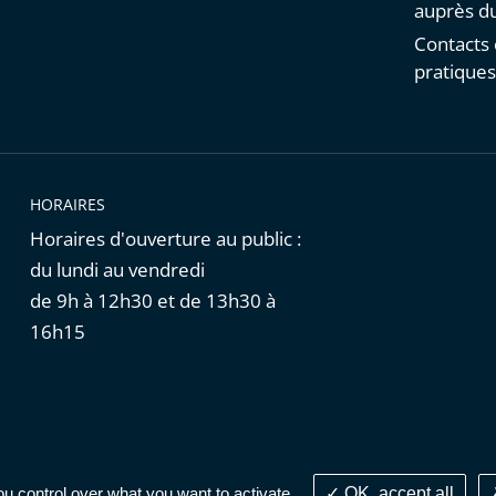
auprès du
Contacts 
pratique
HORAIRES
Horaires d'ouverture au public :
du lundi au vendredi
de 9h à 12h30 et de 13h30 à
16h15
Cookies
|
Données personnelles
ou control over what you want to activate
OK, accept all