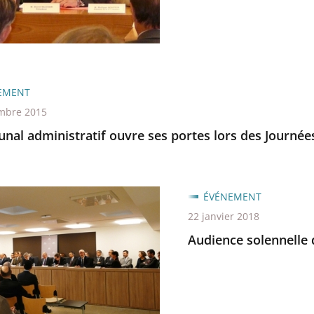
bre
EMENT
mbre 2015
unal administratif ouvre ses portes lors des Journé
ce
ÉVÉNEMENT
lle
22 janvier 2018
Audience solennelle d