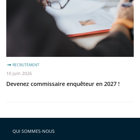
en
2027
!
RECRUTEMENT
10 juin 2026
Devenez commissaire enquêteur en 2027 !
QUI SOMMES-NOUS