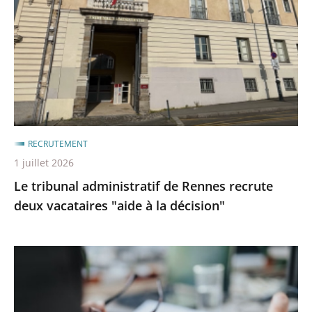
de
après
avant
Rennes
recrute
deux
vacataires
"aide
à
la
RECRUTEMENT
décision"
1 juillet 2026
Le tribunal administratif de Rennes recrute
deux vacataires "aide à la décision"
Devenez
commissaire
enquêteur