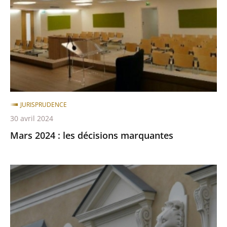
les
après
avant
décisions
marquantes
JURISPRUDENCE
30 avril 2024
Mars 2024 : les décisions marquantes
Janvier-
Février
2024
: