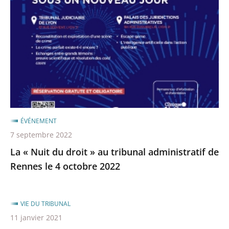
Nuit
du
droit
»
au
tribunal
administratif
de
Rennes
ÉVÉNEMENT
le
7 septembre 2022
4
La « Nuit du droit » au tribunal administratif de
octobre
Rennes le 4 octobre 2022
2022
VIE DU TRIBUNAL
11 janvier 2021