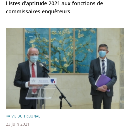
Listes d'aptitude 2021 aux fonctions de
commissaires enquêteurs
Visite
de
Bruno
Lasserre,
Vice-
Président
du
Conseil
d’Etat
VIE DU TRIBUNAL
23 juin 2021