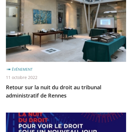
la
nuit
du
droit
au
tribunal
administratif
de
Rennes
ÉVÉNEMENT
11 octobre 2022
Retour sur la nuit du droit au tribunal
administratif de Rennes
La
«