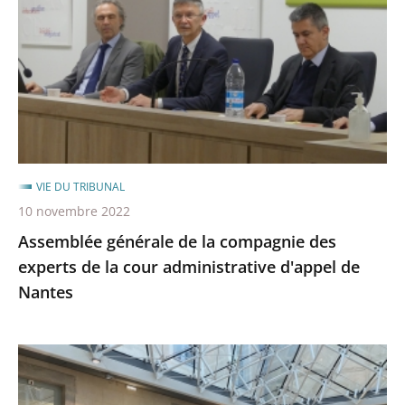
la
après
avant
compagnie
des
experts
de
la
cour
administrative
VIE DU TRIBUNAL
d'appel
10 novembre 2022
de
Assemblée générale de la compagnie des
Nantes
experts de la cour administrative d'appel de
Nantes
Retour
sur