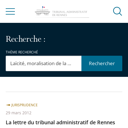
Ouvrir
Menu
la
modal
de
Recherche :
reche
THÈME RECHERCHÉ
Rechercher
Passer
Passer
les
les
filtres
filtres
JURISPRUDENCE
pour
pour
29 mars 2012
arriver
arriver
La lettre du tribunal administratif de Rennes