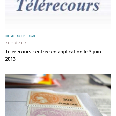
entrée
en
application
le
3
VIE DU TRIBUNAL
juin
31 mai 2013
2013
Télérecours : entrée en application le 3 juin
2013
Suppression
du
droit
de
timbre