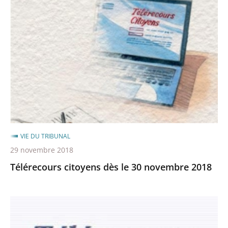
citoyens
dès
le
30
novembre
2018
VIE DU TRIBUNAL
29 novembre 2018
Télérecours citoyens dès le 30 novembre 2018
Télérecours
: