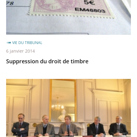
VIE DU TRIBUNAL
6 janvier 2014
Suppression du droit de timbre
Une
convention
pour
encourager
"l'échange
numérisé"